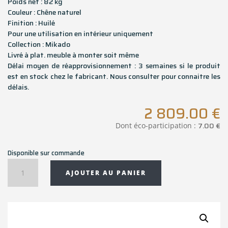
Poids net : 82 kg
Couleur : Chêne naturel
Finition : Huilé
Pour une utilisation en intérieur uniquement
Collection : Mikado
Livré à plat. meuble à monter soit même
Délai moyen de réapprovisionnement : 3 semaines si le produit
est en stock chez le fabricant. Nous consulter pour connaitre les
délais.
2 809.00
€
7.00
€
Dont éco-participation :
Disponible sur commande
quantité
AJOUTER AU PANIER
de
Table
Mikado
en
chêne