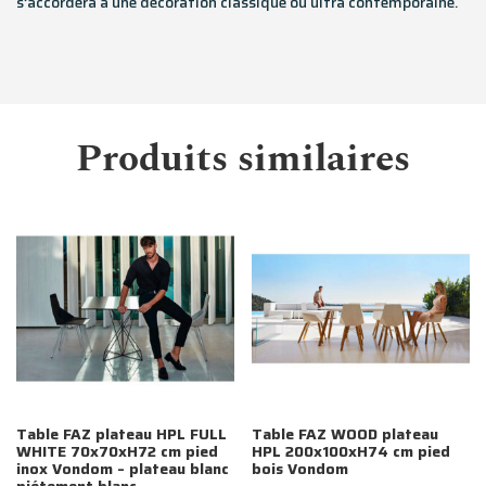
s’accordera à une décoration classique ou ultra contemporaine.
Produits similaires
Table FAZ plateau HPL FULL
Table FAZ WOOD plateau
WHITE 70x70xH72 cm pied
HPL 200x100xH74 cm pied
inox Vondom – plateau blanc
bois Vondom
piétement blanc