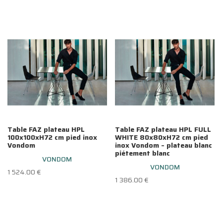
Table FAZ plateau HPL
Table FAZ plateau HPL FULL
100x100xH72 cm pied inox
WHITE 80x80xH72 cm pied
Vondom
inox Vondom – plateau blanc
piétement blanc
VONDOM
VONDOM
1 524.00
€
1 386.00
€