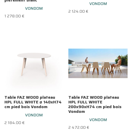
VONDOM
VONDOM
2 124.00
€
1 278.00
€
Table FAZ WOOD plateau
Table FAZ WOOD plateau
HPL FULL WHITE ø 140xH74
HPL FULL WHITE
cm pied bois Vondom
200x90xH74 cm pied bois
Vondom
VONDOM
VONDOM
2 184.00
€
2 472.00
€