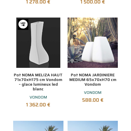
1 278.00
€
1 500.00
€
Pot NOMA MELIZA HAUT
Pot NOMA JARDINIERE
71x70xH175 cm Vondom
MEDIUM 65x70xH70 cm
– glace lumineux led
Vondom
blanc
VONDOM
VONDOM
588.00
€
1 362.00
€