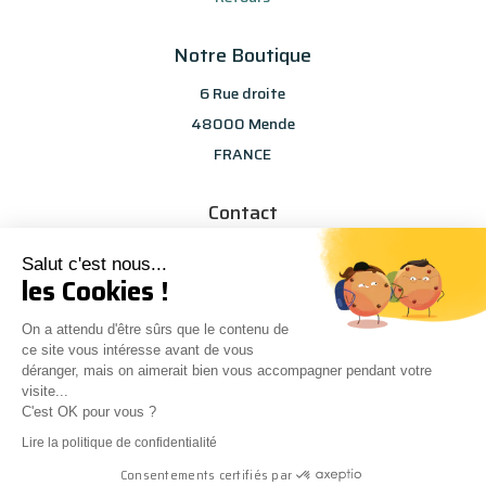
Notre Boutique
6 Rue droite
48000 Mende
FRANCE
Contact
info@les-selections-sandp.fr
Salut c'est nous...
07 88 50 83 25
les Cookies !
On a attendu d'être sûrs que le contenu de
ce site vous intéresse avant de vous
déranger, mais on aimerait bien vous accompagner pendant votre
visite...
C'est OK pour vous ?
Conception
Agence Multiweb
| © Les sélections S&P
0
Lire la politique de confidentialité
Consentements certifiés par
Mentions Légales
|
CGV
|
Modes de paiement
|