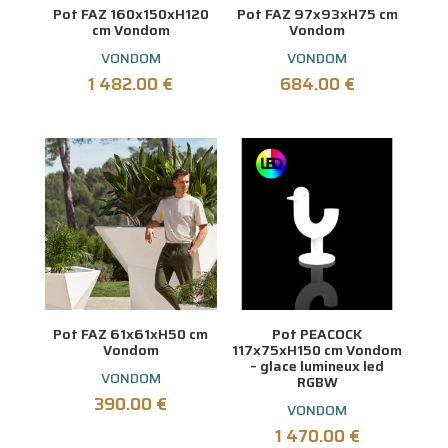
également des professionnels. Les gammes
Pot FAZ 160x150xH120
Pot FAZ 97x93xH75 cm
outdoor de nos pots supportent des
cm Vondom
Vondom
températures extrêmes (chaleur ou froid) ce qui
VONDOM
VONDOM
évite de les rentrer en période hivernale et donc
1 482.00
€
684.00
€
une manutention difficile. Ils ont une grande
résistance aux U.V, teintées dans la masse leurs
couleurs ne s’altèrent pas avec le temps.
Osez les gammes lumineuses !!! Ambiance
festive garantie et un atout certain pour les
professionnels qui se démarqueront et raviront à
coup sûr leur clientèle.
Pot FAZ 61x61xH50 cm
Pot PEACOCK
Vondom
117x75xH150 cm Vondom
– glace lumineux led
VONDOM
RGBW
390.00
€
VONDOM
1 470.00
€