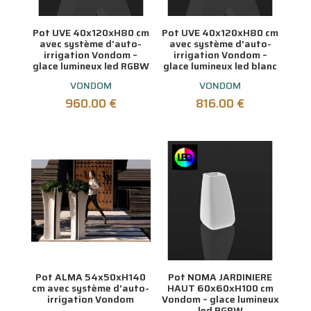
Pot UVE 40x120xH80 cm
Pot UVE 40x120xH80 cm
avec système d’auto-
avec système d’auto-
irrigation Vondom –
irrigation Vondom –
glace lumineux led RGBW
glace lumineux led blanc
VONDOM
VONDOM
960.00
€
816.00
€
Pot ALMA 54x50xH140
Pot NOMA JARDINIERE
cm avec système d’auto-
HAUT 60x60xH100 cm
irrigation Vondom
Vondom – glace lumineux
led RGBW