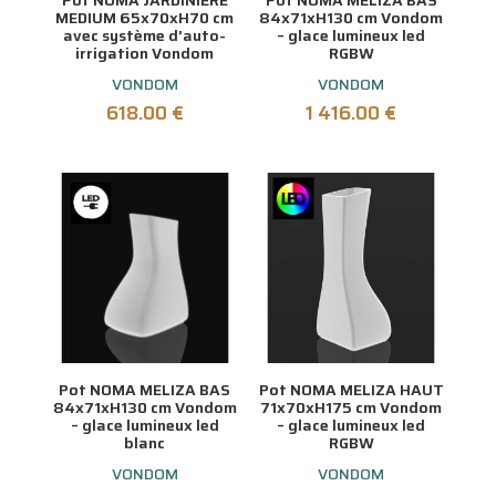
Pot NOMA JARDINIERE
Pot NOMA MELIZA BAS
MEDIUM 65x70xH70 cm
84x71xH130 cm Vondom
avec système d’auto-
– glace lumineux led
irrigation Vondom
RGBW
VONDOM
VONDOM
618.00
€
1 416.00
€
Pot NOMA MELIZA BAS
Pot NOMA MELIZA HAUT
84x71xH130 cm Vondom
71x70xH175 cm Vondom
– glace lumineux led
– glace lumineux led
blanc
RGBW
VONDOM
VONDOM