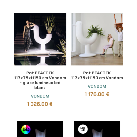
Pot PEACOCK
Pot PEACOCK
117x75xH150 cm Vondom
117x75xH150 cm Vondom
– glace lumineux led
VONDOM
blanc
1 176.00
€
VONDOM
1 326.00
€