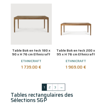
Table Bok en teck 180 x
Table Bok en teck 200 x
90 x H 76 cm Ethnicraft
95 x H 76 cm Ethnicraft
ETHNICRAFT
ETHNICRAFT
1 739.00
€
1 969.00
€
1
2
3
→
Tables rectangulaires des
Sélections S&P