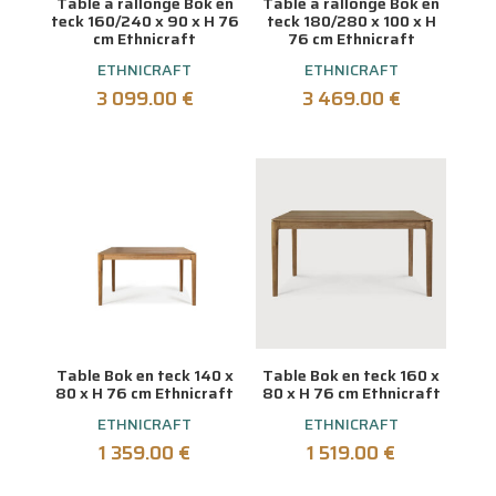
Table à rallonge Bok en
Table à rallonge Bok en
teck 160/240 x 90 x H 76
teck 180/280 x 100 x H
cm Ethnicraft
76 cm Ethnicraft
ETHNICRAFT
ETHNICRAFT
3 099.00
€
3 469.00
€
Table Bok en teck 140 x
Table Bok en teck 160 x
80 x H 76 cm Ethnicraft
80 x H 76 cm Ethnicraft
ETHNICRAFT
ETHNICRAFT
1 359.00
€
1 519.00
€