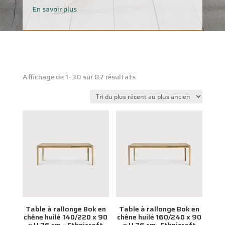
En savoir plus
Trié
Affichage de 1–30 sur 87 résultats
du
plus
récent
au
plus
ancien
Table à rallonge Bok en
Table à rallonge Bok en
chêne huilé 140/220 x 90
chêne huilé 160/240 x 90