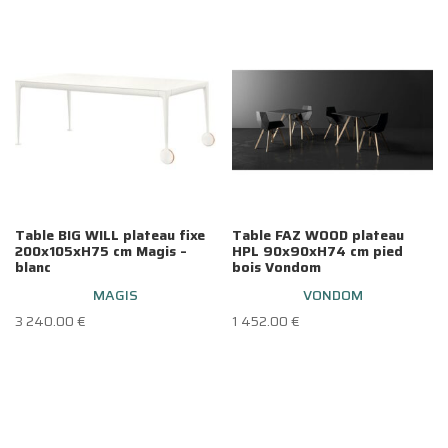
Table BIG WILL plateau fixe
Table FAZ WOOD plateau
200x105xH75 cm Magis –
HPL 90x90xH74 cm pied
blanc
bois Vondom
MAGIS
VONDOM
3 240.00
€
1 452.00
€