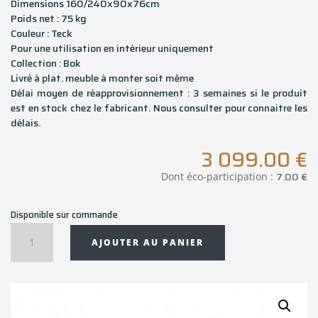
Dimensions 160/240x90x76cm
Poids net : 75 kg
Couleur : Teck
Pour une utilisation en intérieur uniquement
Collection : Bok
Livré à plat. meuble à monter soit même
Délai moyen de réapprovisionnement : 3 semaines si le produit
est en stock chez le fabricant. Nous consulter pour connaitre les
délais.
3 099.00
€
7.00
€
Dont éco-participation :
Disponible sur commande
quantité
AJOUTER AU PANIER
de
Table
à
rallonge
Bok