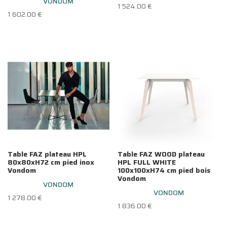
VONDOM
1 524.00
€
1 602.00
€
Table FAZ plateau HPL
Table FAZ WOOD plateau
80x80xH72 cm pied inox
HPL FULL WHITE
Vondom
100x100xH74 cm pied bois
Vondom
VONDOM
VONDOM
1 278.00
€
1 836.00
€