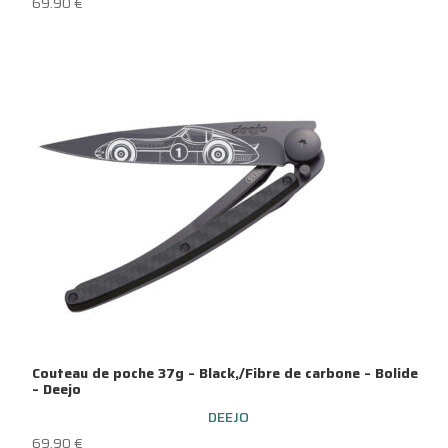
69.90
€
Couteau de poche 37g – Black,/Fibre de carbone – Bolide
– Deejo
DEEJO
69.90
€