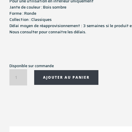
Pour une utilisation en intérieur uniquement
Jante de couleur : Bois sombre
Forme : Ronde
Collection : Classiques
Délai moyen de réapprovisionnement : 3 semaines si le produit e
Nous consulter pour connaitre les délais.
Disponible sur commande
quantité
AJOUTER AU PANIER
de
Plateau
miroir
Slice
-
Rond
S
-