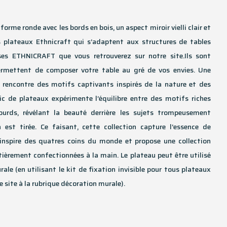
 forme ronde avec les bords en bois, un aspect miroir vielli clair et
es plateaux Ethnicraft qui s’adaptent aux structures de tables
ses ETHNICRAFT que vous retrouverez sur notre site.Ils sont
ermettent de composer votre table au gré de vos envies. Une
 rencontre des motifs captivants inspirés de la nature et des
ic de plateaux expérimente l’équilibre entre des motifs riches
urds, révélant la beauté derrière les sujets trompeusement
n est tirée. Ce faisant, cette collection capture l’essence de
s’inspire des quatres coins du monde et propose une collection
ièrement confectionnées à la main. Le plateau peut être utilisé
le (en utilisant le kit de fixation invisible pour tous plateaux
e site à la rubrique décoration murale).