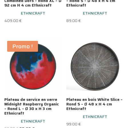
Combined Dots – Rond XL – Ø
– Rond S – Ø 48 x H 4 cm
92 cm H 4 cm Ethnicraft
Ethnicraft
ETHNICRAFT
ETHNICRAFT
409.00
€
89.00
€
Promo !
Plateau de service en verre
Plateau en bois White Slice –
Midnight Raspberry Organic
Rond S – Ø 48 x H 4 cm
– Rond L – Ø 30 x H 3 cm
Ethnicraft
Ethnicraft
ETHNICRAFT
ETHNICRAFT
99.00
€