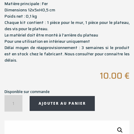
Matière principale : Fer
Dimensions 12x5xH0,5 cm
Poids net : 0,1 kg
Chaque kit contient : 1 pièce pour le mur, 1 pièce pour le plateau,
des vis pour le plateau.
Le matériel doit être monté à l’arrière du plateau
Pour une utilisation en intérieur uniquement
Délai moyen de réapprovisionnement : 3 semaines si le produit
est en stock chez le fabricant. Nous consulter pour connaitre les
délais.
10.00
€
Disponible sur commande
quantité
AJOUTER AU PANIER
de
Kit
de
fixation
murale