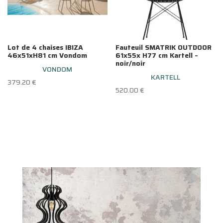
Lot de 4 chaises IBIZA
Fauteuil SMATRIK OUTDOOR
46x51xH81 cm Vondom
61x55x H77 cm Kartell –
noir/noir
VONDOM
KARTELL
379.20
€
520.00
€