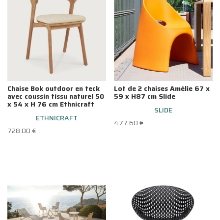
Chaise Bok outdoor en teck
Lot de 2 chaises Amélie 67 x
avec coussin tissu naturel 50
59 x H87 cm Slide
x 54 x H 76 cm Ethnicraft
SLIDE
ETHNICRAFT
477.60
€
728.00
€