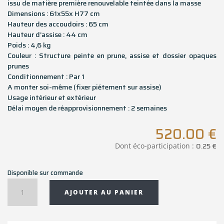
issu de matière première renouvelable teintée dans la masse
Dimensions : 61x55x H77 cm
Hauteur des accoudoirs : 65 cm
Hauteur d’assise : 44 cm
Poids : 4,6 kg
Couleur : Structure peinte en prune, assise et dossier opaques
prunes
Conditionnement : Par 1
A monter soi-même (fixer piétement sur assise)
Usage intérieur et extérieur
Délai moyen de réapprovisionnement : 2 semaines
520.00
€
0.25
€
Dont éco-participation :
Disponible sur commande
quantité
AJOUTER AU PANIER
de
Fauteuil
SMATRIK