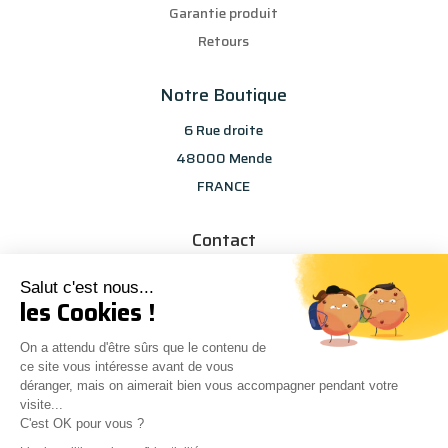
Garantie produit
Retours
Notre Boutique
6 Rue droite
48000 Mende
FRANCE
Contact
info@les-selections-sandp.fr
Salut c'est nous...
07 88 50 83 25
les Cookies !
On a attendu d'être sûrs que le contenu de
ce site vous intéresse avant de vous
déranger, mais on aimerait bien vous accompagner pendant votre
visite...
C'est OK pour vous ?
Conception
Agence Multiweb
| © Les sélections S&P