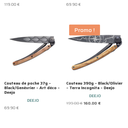
119.00
€
69.90
€
Promo !
Couteau de poche 37g –
Couteau 390g – Black/Olivier
Black/Genévrier – Art déco –
– Terra Incognita – Deejo
Deejo
DEEJO
DEEJO
Le
Le
199.00
€
160.00
€
69.90
€
prix
prix
initial
actuel
était :
est :