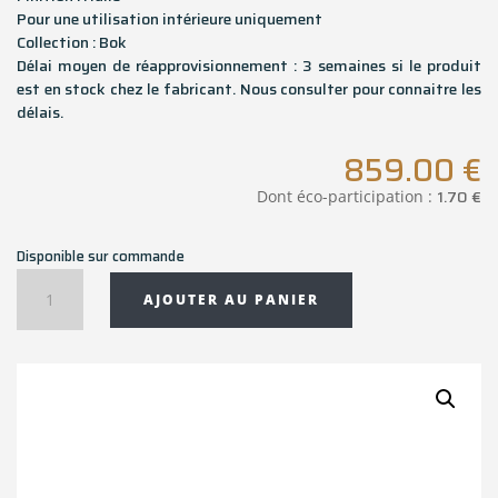
Pour une utilisation intérieure uniquement
Collection : Bok
Délai moyen de réapprovisionnement : 3 semaines si le produit
est en stock chez le fabricant. Nous consulter pour connaitre les
délais.
859.00
€
1.70
€
Dont éco-participation :
Disponible sur commande
quantité
AJOUTER AU PANIER
de
Banc
Bok
en
chêne
-
186x35x46
cm