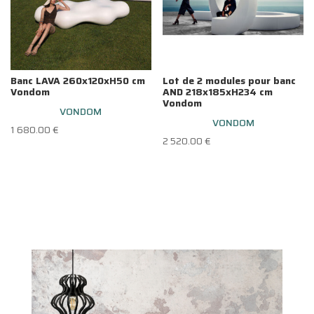
Banc LAVA 260x120xH50 cm
Lot de 2 modules pour banc
Vondom
AND 218x185xH234 cm
Vondom
VONDOM
VONDOM
1 680.00
€
2 520.00
€