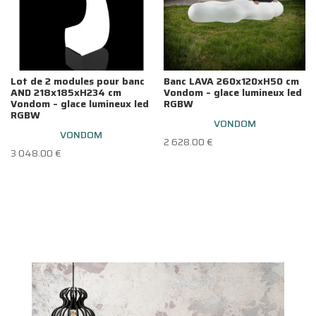
Lot de 2 modules pour banc
Banc LAVA 260x120xH50 cm
AND 218x185xH234 cm
Vondom – glace lumineux led
Vondom – glace lumineux led
RGBW
RGBW
VONDOM
VONDOM
2 628.00
€
3 048.00
€