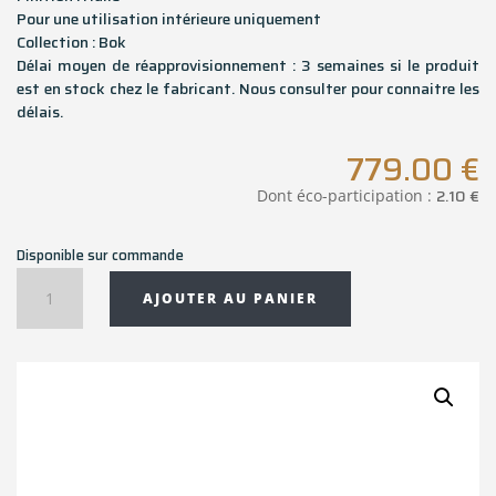
Pour une utilisation intérieure uniquement
Collection : Bok
Délai moyen de réapprovisionnement : 3 semaines si le produit
est en stock chez le fabricant. Nous consulter pour connaitre les
délais.
779.00
€
2.10
€
Dont éco-participation :
Disponible sur commande
quantité
AJOUTER AU PANIER
de
Banc
Bok
en
chêne
-
166x35x46
cm