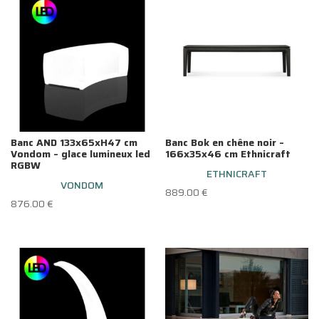
Banc AND 133x65xH47 cm
Banc Bok en chêne noir –
Vondom – glace lumineux led
166x35x46 cm Ethnicraft
RGBW
ETHNICRAFT
VONDOM
889.00
€
876.00
€