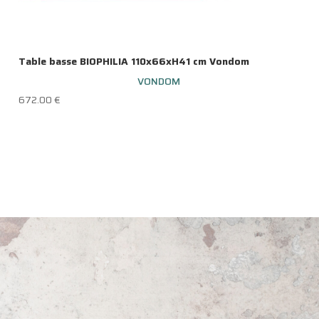
Table basse BIOPHILIA 110x66xH41 cm Vondom
VONDOM
672.00
€