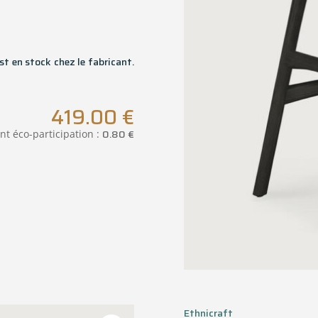
st en stock chez le fabricant.
419.00
€
0.80
€
nt éco-participation :
Ethnicraft