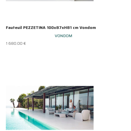
Fauteuil PEZZETINA 100x87xH81 cm Vondom
VONDOM
1 680.00
€