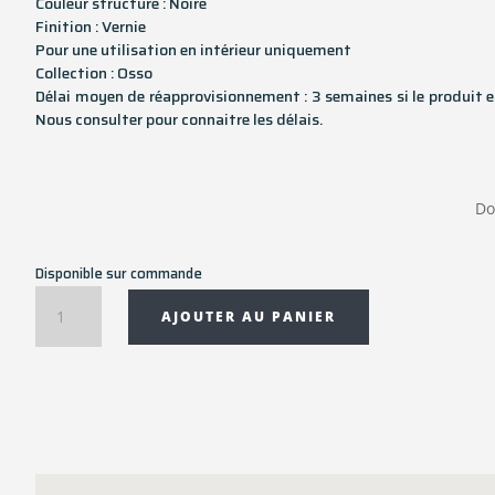
Couleur structure : Noire
Finition : Vernie
Pour une utilisation en intérieur uniquement
Collection : Osso
Délai moyen de réapprovisionnement : 3 semaines si le produit e
Nous consulter pour connaitre les délais.
Do
Disponible sur commande
quantité
AJOUTER AU PANIER
de
Tabouret
de
bar
Osso
en
chêne