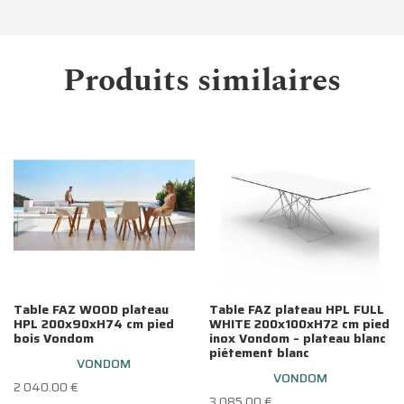
Produits similaires
Table FAZ WOOD plateau
Table FAZ plateau HPL FULL
HPL 200x90xH74 cm pied
WHITE 200x100xH72 cm pied
bois Vondom
inox Vondom – plateau blanc
piétement blanc
VONDOM
VONDOM
2 040.00
€
3 085.00
€