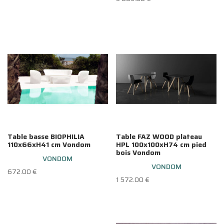
Table basse BIOPHILIA
Table FAZ WOOD plateau
110x66xH41 cm Vondom
HPL 100x100xH74 cm pied
bois Vondom
VONDOM
VONDOM
672.00
€
1 572.00
€