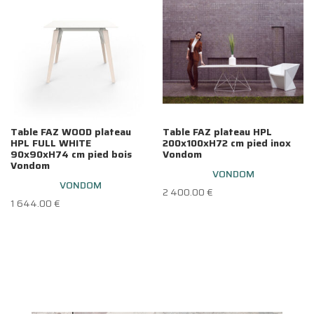
Table FAZ WOOD plateau
Table FAZ plateau HPL
HPL FULL WHITE
200x100xH72 cm pied inox
90x90xH74 cm pied bois
Vondom
Vondom
VONDOM
VONDOM
2 400.00
€
1 644.00
€