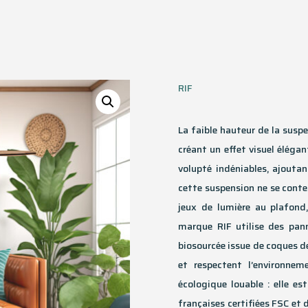
RIF
La faible hauteur de la susp
créant un effet visuel éléga
volupté indéniables, ajoutan
cette suspension ne se conte
jeux de lumière au plafond,
marque RIF utilise des pan
biosourcée issue de coques de
et respectent l’environne
écologique louable : elle es
françaises certifiées FSC et 