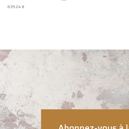
639.24
€
Abonnez-vous à l