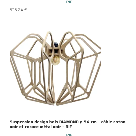
RIF
535.24
€
Suspension design bois DIAMOND ø 54 cm – câble coton
noir et rosace métal noir – RIF
RIF