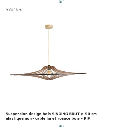
RIF
428.18
€
Suspension design bois SINGING BRUT ø 90 cm –
élastique noir- câble lin et rosace bois – RIF
RIF