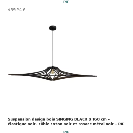
RIF
459.24
€
Suspension design bois SINGING BLACK ø 160 cm –
élastique noir- câble coton noir et rosace métal noir – RIF
RIF