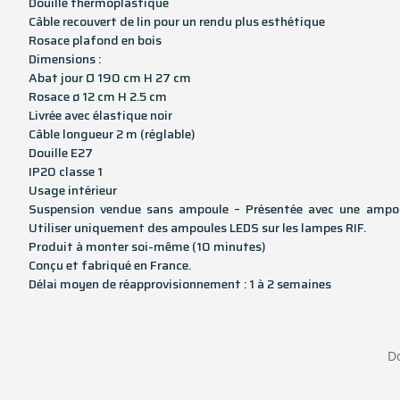
Douille thermoplastique
Câble recouvert de lin pour un rendu plus esthétique
Rosace plafond en bois
Dimensions :
Abat jour Ø 190 cm H 27 cm
Rosace ø 12 cm H 2.5 cm
Livrée avec élastique noir
Câble longueur 2 m (réglable)
Douille E27
IP20 classe 1
Usage intérieur
Suspension vendue sans ampoule – Présentée avec une ampo
Utiliser uniquement des ampoules LEDS sur les lampes RIF.
Produit à monter soi-même (10 minutes)
Conçu et fabriqué en France.
Délai moyen de réapprovisionnement : 1 à 2 semaines
Do