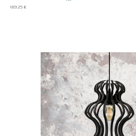
189.25
€