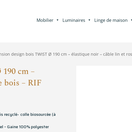
Mobilier
Luminaires
Linge de maison
sion design bois TWIST Ø 190 cm – élastique noir – câble lin et ros
 190 cm –
e bois – RIF
 recyclé- colle biosourcée (à
rel – Gaine 100% polyester