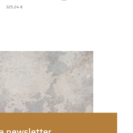
325.24
€
a newsletter.