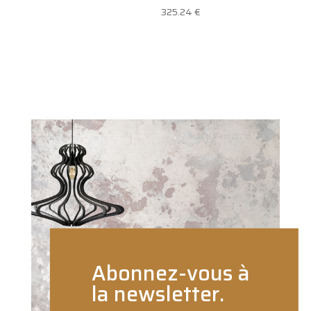
de
325.24
€
prix :
810.00 €
à
860.00 €
Abonnez-vous à
la newsletter.