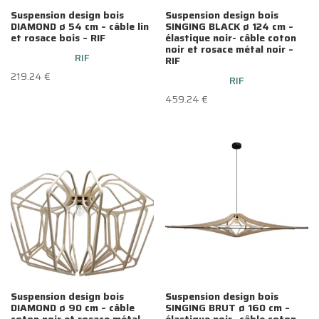
Suspension design bois
Suspension design bois
DIAMOND ø 54 cm – câble lin
SINGING BLACK ø 124 cm –
et rosace bois – RIF
élastique noir- câble coton
noir et rosace métal noir –
RIF
RIF
219.24
€
RIF
459.24
€
Suspension design bois
Suspension design bois
DIAMOND ø 90 cm – câble
SINGING BRUT ø 160 cm –
coton noir et rosace métal
élastique noir- câble coton