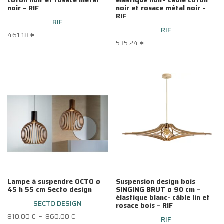
noir – RIF
noir et rosace métal noir –
RIF
RIF
RIF
461.18
€
535.24
€
Lampe à suspendre OCTO ø
Suspension design bois
45 h 55 cm Secto design
SINGING BRUT ø 90 cm –
élastique blanc- câble lin et
SECTO DESIGN
rosace bois – RIF
Plage
810.00
€
–
860.00
€
RIF