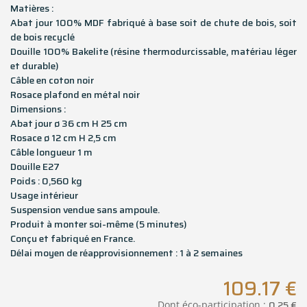
Matières :
Abat jour 100% MDF fabriqué à base soit de chute de bois, soit
de bois recyclé
Douille 100% Bakelite (résine thermodurcissable, matériau léger
et durable)
Câble en coton noir
Rosace plafond en métal noir
Dimensions :
Abat jour ø 36 cm H 25 cm
Rosace ø 12 cm H 2,5 cm
Câble longueur 1 m
Douille E27
Poids : 0,560 kg
Usage intérieur
Suspension vendue sans ampoule.
Produit à monter soi-même (5 minutes)
Conçu et fabriqué en France.
Délai moyen de réapprovisionnement : 1 à 2 semaines
109.17
€
0.25
€
Dont éco-participation :