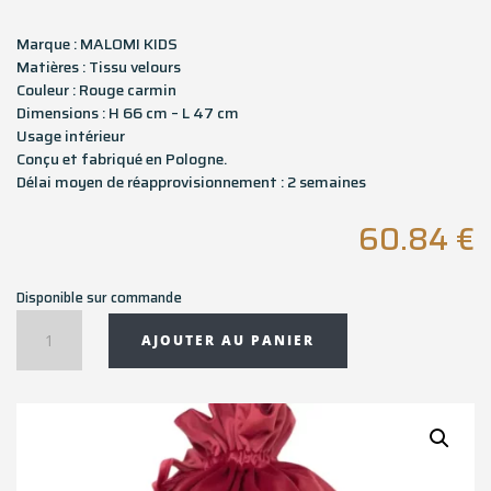
Marque : MALOMI KIDS
Matières : Tissu velours
Couleur : Rouge carmin
Dimensions : H 66 cm – L 47 cm
Usage intérieur
Conçu et fabriqué en Pologne.
Délai moyen de réapprovisionnement : 2 semaines
60.84
€
Disponible sur commande
quantité
AJOUTER AU PANIER
de
Sac
cadeau
de
Noël
MERRY