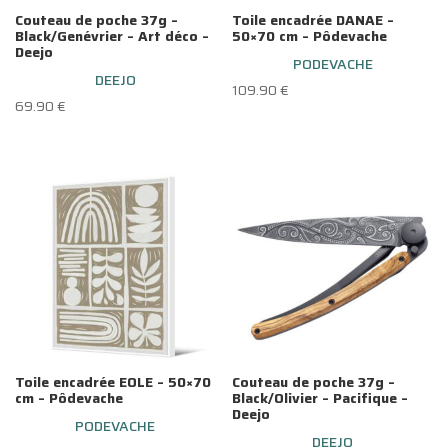
Couteau de poche 37g –
Toile encadrée DANAE –
Black/Genévrier – Art déco –
50×70 cm – Pôdevache
Deejo
PODEVACHE
DEEJO
109.90
€
69.90
€
Toile encadrée EOLE – 50×70
Couteau de poche 37g –
cm – Pôdevache
Black/Olivier – Pacifique –
Deejo
PODEVACHE
DEEJO