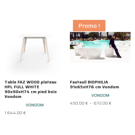
Promo !
Table FAZ WOOD plateau
Fauteuil BIOPHILIA
HPL FULL WHITE
91x65xH76 cm Vondom
90x90xH74 cm pied bois
VONDOM
Vondom
Plage
450.00
€
–
672.00
€
VONDOM
de
1 644.00
€
prix :
450.00 €
à