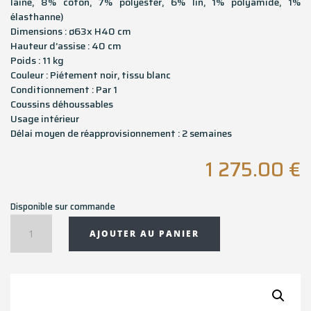
laine, 8% coton, 7% polyester, 6% lin, 1% polyamide, 1%
élasthanne)
Dimensions : ø63x H40 cm
Hauteur d’assise : 40 cm
Poids : 11 kg
Couleur : Piétement noir, tissu blanc
Conditionnement : Par 1
Coussins déhoussables
Usage intérieur
Délai moyen de réapprovisionnement : 2 semaines
1 275.00
€
Disponible sur commande
quantité
AJOUTER AU PANIER
de
Pouf-
repose
pieds
LUNAM