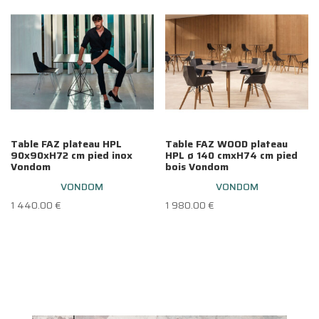
672.00 €
Table FAZ plateau HPL
Table FAZ WOOD plateau
90x90xH72 cm pied inox
HPL ø 140 cmxH74 cm pied
Vondom
bois Vondom
VONDOM
VONDOM
1 440.00
€
1 980.00
€