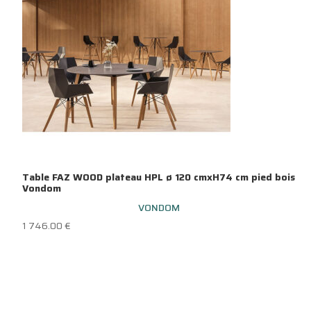
Table FAZ WOOD plateau HPL ø 120 cmxH74 cm pied bois
Vondom
VONDOM
1 746.00
€