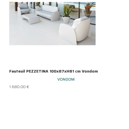
Fauteuil PEZZETINA 100x87xH81 cm Vondom
VONDOM
1 680.00
€