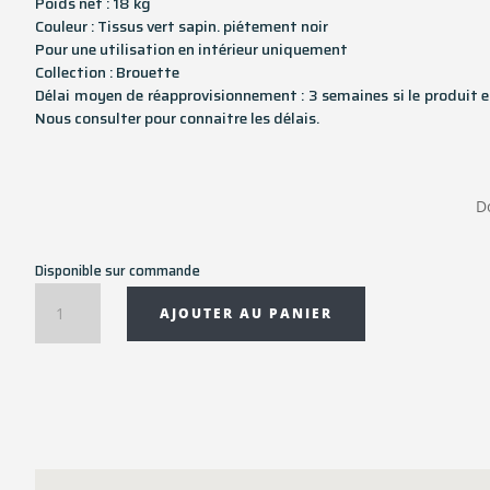
Poids net : 18 kg
Couleur : Tissus vert sapin. piétement noir
Pour une utilisation en intérieur uniquement
Collection : Brouette
Délai moyen de réapprovisionnement : 3 semaines si le produit e
Nous consulter pour connaitre les délais.
D
Disponible sur commande
quantité
AJOUTER AU PANIER
de
Fauteuil
Barrow
81
x
79
x