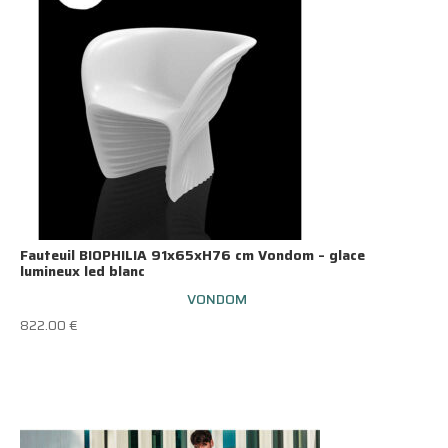
Fauteuil BIOPHILIA 91x65xH76 cm Vondom – glace
lumineux led blanc
VONDOM
822.00
€