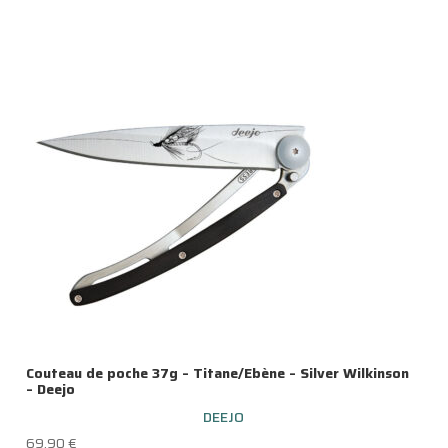
Couteau de poche 37g – Titane/Ebène – Silver Wilkinson
– Deejo
DEEJO
69.90
€