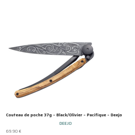
Couteau de poche 37g – Black/Olivier – Pacifique – Deejo
DEEJO
69.90
€