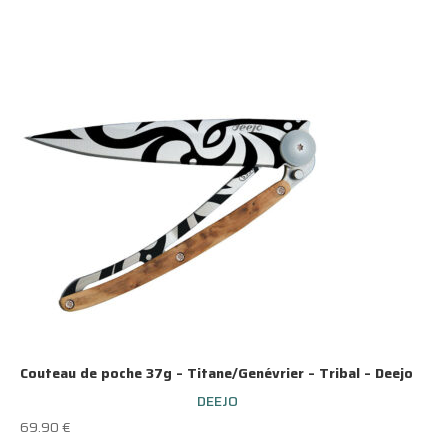
Couteau de poche 37g – Titane/Genévrier – Tribal – Deejo
DEEJO
69.90
€