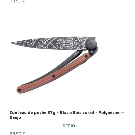
69.90
€
Couteau de poche 37g – Black/Bois corail – Polynésien –
Deejo
DEEJO
69.90
€