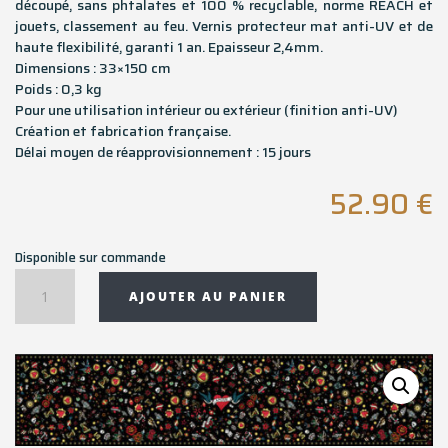
découpé, sans phtalates et 100 % recyclable, norme REACH et
jouets, classement au feu. Vernis protecteur mat anti-UV et de
haute flexibilité, garanti 1 an. Epaisseur 2,4mm.
Dimensions : 33×150 cm
Poids : 0,3 kg
Pour une utilisation intérieur ou extérieur (finition anti-UV)
Création et fabrication française.
Délai moyen de réapprovisionnement : 15 jours
52.90
€
Disponible sur commande
quantité
AJOUTER AU PANIER
de
Chemin
de
table
TATTOO
NOIR
-