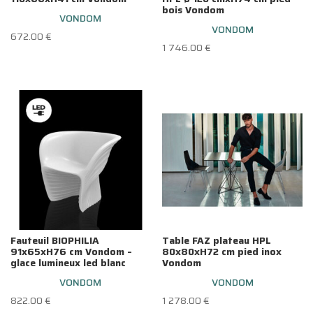
bois Vondom
VONDOM
VONDOM
672.00
€
1 746.00
€
Fauteuil BIOPHILIA
Table FAZ plateau HPL
91x65xH76 cm Vondom –
80x80xH72 cm pied inox
glace lumineux led blanc
Vondom
VONDOM
VONDOM
822.00
€
1 278.00
€