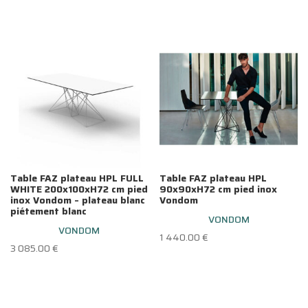
Table FAZ plateau HPL FULL
Table FAZ plateau HPL
WHITE 200x100xH72 cm pied
90x90xH72 cm pied inox
inox Vondom – plateau blanc
Vondom
piétement blanc
VONDOM
VONDOM
1 440.00
€
3 085.00
€