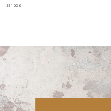
234.00
€