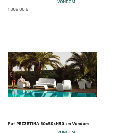
VONDOM
1 008.00
€
Pot PEZZETINA 50x50xH50 cm Vondom
VONDOM