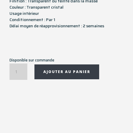
Finition : Transparent ou teinté dans la masse
Couleur : Transparent cristal
Usage intérieur
Conditionnement : Par 1
Délai moyen de réapprovisionnement : 2 semaines
Disponible sur commande
quantité
AJOUTER AU PANIER
de
Centre
de
table
-
Vide
poches
U
SHINE