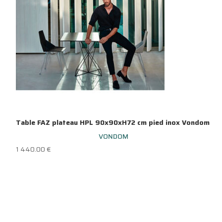
Table FAZ plateau HPL 90x90xH72 cm pied inox Vondom
VONDOM
1 440.00
€