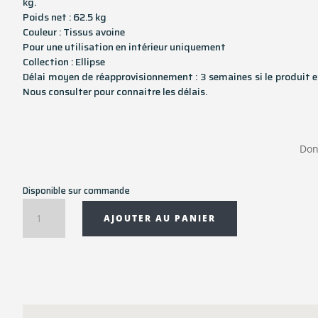
kg.
Poids net : 62.5 kg
Couleur : Tissus avoine
Pour une utilisation en intérieur uniquement
Collection : Ellipse
Délai moyen de réapprovisionnement : 3 semaines si le produit e
Nous consulter pour connaitre les délais.
Don
Disponible sur commande
quantité
AJOUTER AU PANIER
de
Canapé
Ellipse
3
places
217