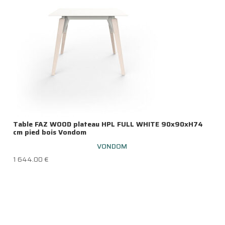
Table FAZ WOOD plateau HPL FULL WHITE 90x90xH74
cm pied bois Vondom
VONDOM
1 644.00
€