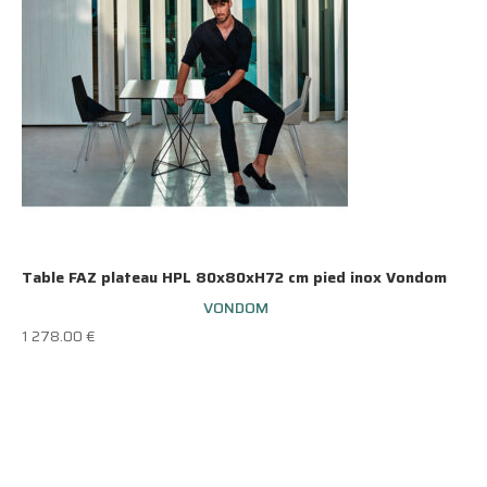
Table FAZ plateau HPL 80x80xH72 cm pied inox Vondom
VONDOM
1 278.00
€