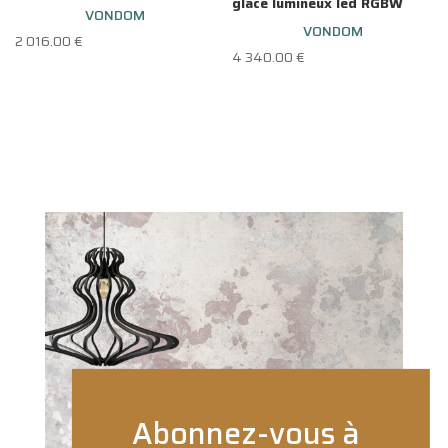
glace lumineux led RGBW
VONDOM
VONDOM
2 016.00
€
4 340.00
€
Abonnez-vous à