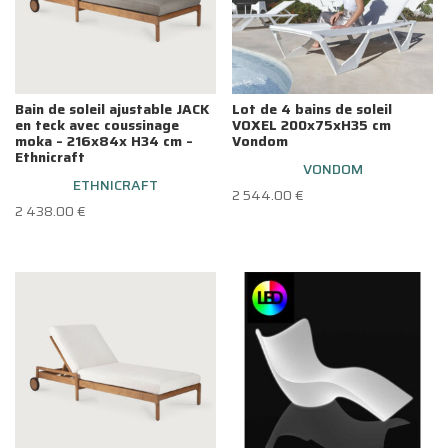
Bain de soleil ajustable JACK
Lot de 4 bains de soleil
en teck avec coussinage
VOXEL 200x75xH35 cm
moka – 216x84x H34 cm –
Vondom
Ethnicraft
VONDOM
ETHNICRAFT
2 544.00
€
2 438.00
€