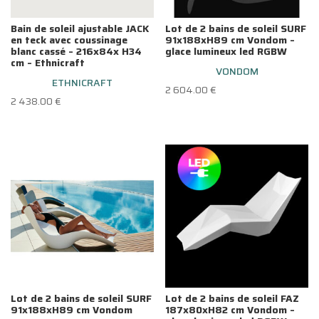
Bain de soleil ajustable JACK
Lot de 2 bains de soleil SURF
en teck avec coussinage
91x188xH89 cm Vondom –
blanc cassé – 216x84x H34
glace lumineux led RGBW
cm – Ethnicraft
VONDOM
ETHNICRAFT
2 604.00
€
2 438.00
€
Lot de 2 bains de soleil SURF
Lot de 2 bains de soleil FAZ
91x188xH89 cm Vondom
187x80xH82 cm Vondom –