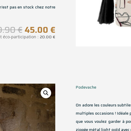
n’est pas en stock chez notre
Le
Le
9.90
€
45.00
€
prix
prix
20.00
€
t éco-participation :
initial
actuel
était :
est :
59.90 €.
45.00 €.
Podevache
On adore les couleurs subtile
multiples occasions ! Idéale 
que vous voulez garder à po
zippée métal light gold avec 