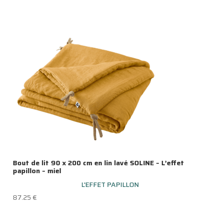
initial
actuel
était :
est :
49.90 €.
37.00 €.
Bout de lit 90 x 200 cm en lin lavé SOLINE – L’effet
papillon – miel
L'EFFET PAPILLON
87.25
€