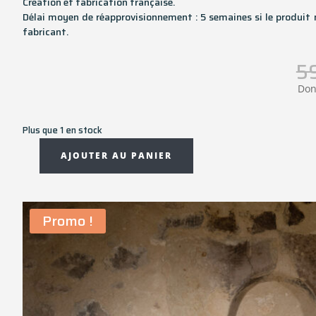
Création et fabrication française.
Délai moyen de réapprovisionnement : 5 semaines si le produit 
fabricant.
5
Don
Plus que 1 en stock
AJOUTER AU PANIER
quantité
de
Trousse
de
Promo !
toilette
BANZA
-
30x21x8
cm
-