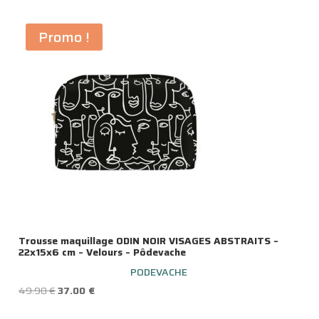
Promo !
Trousse maquillage ODIN NOIR VISAGES ABSTRAITS –
22x15x6 cm – Velours – Pôdevache
PODEVACHE
Le
Le
49.90
€
37.00
€
prix
prix