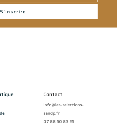
S'inscrire
utique
Contact
info@les-selections-
de
sandp.fr
07 88 50 83 25