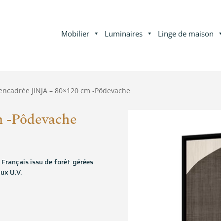
Mobilier
Luminaires
Linge de maison
 encadrée JINJA – 80×120 cm -Pôdevache
m -Pôdevache
 Français issu de forêt gérées
ux U.V.