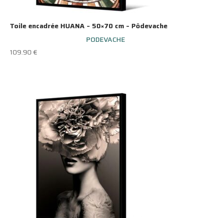
Toile encadrée HUANA – 50×70 cm – Pôdevache
PODEVACHE
109.90
€