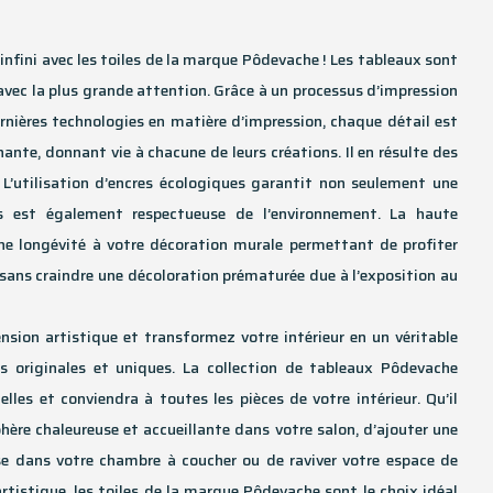
l’infini avec les toiles de la marque Pôdevache ! Les tableaux sont
avec la plus grande attention. Grâce à un processus d’impression
ernières technologies en matière d’impression, chaque détail est
ante, donnant vie à chacune de leurs créations. Il en résulte des
 L’utilisation d’encres écologiques garantit non seulement une
is est également respectueuse de l’environnement. La haute
une longévité à votre décoration murale permettant de profiter
sans craindre une décoloration prématurée due à l’exposition au
sion artistique et transformez votre intérieur en un véritable
s originales et uniques. La collection de tableaux Pôdevache
lles et conviendra à toutes les pièces de votre intérieur. Qu’il
hère chaleureuse et accueillante dans votre salon, d’ajouter une
e dans votre chambre à coucher ou de raviver votre espace de
artistique, les toiles de la marque Pôdevache sont le choix idéal