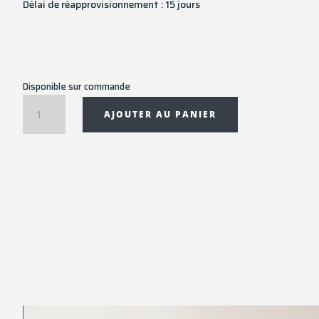
Délai de réapprovisionnement : 15 jours
Disponible sur commande
quantité
AJOUTER AU PANIER
de
Toile
encadrée
JINJA
-
80x120
cm
-
Pôdevache