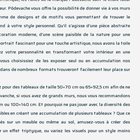
ieur. Pôdevache vous offre la possibilité de donner vie à vos murs
mme de designs et de motifs vous permettant de trouver le
nd à votre style personnel. Qu’il s’agisse d’une pièce abstraite
oration moderne, d’une scène paisible de la nature pour une
rtrait fascinant pour une touche artistique, nous avons la toile
ez votre personnalité en transformant votre intérieur en une
e vous choisissiez de les exposer seul ou en accumulation nos
 dans de nombreux formats trouveront facilement leur place sur
ez pour des tableaux de taille 50×70 cm ou 65×92,5 cm afin de ne
 revanche, si vous avez de grands murs, nous vous recommandons
cm ou 100×140 cm. Et pourquoi ne pas jouer avec la diversité des
nibles en créant une accumulation de plusieurs tableaux ? Que ce
sés sur un meuble ou même au sol, amusez-vous à créer des
 un effet triptyque, ou variez les visuels pour un style moins