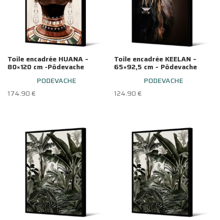
Toile encadrée HUANA –
Toile encadrée KEELAN –
80×120 cm -Pôdevache
65×92,5 cm – Pôdevache
PODEVACHE
PODEVACHE
174.90
€
124.90
€