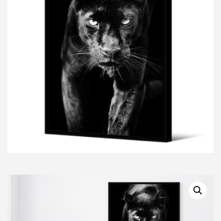
BLANC
-
80x120
cm
-
Pôdevache