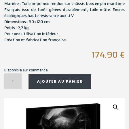
Matière : Toile imprimée tendue sur châssis bois en pin maritime
Français issu de forêt gérées durablement, toile mâte. Encres
écologiques haute résistance aux U.V.
Dimensions : 80×120 cm
Poids : 2,7 kg
Pour une utilisation intérieur.
Création et fabrication française.
174.90
€
Disponible sur commande
quantité
AJOUTER AU PANIER
de
Toile
encadrée
BORNÉO
-
PANTHÈRE
NOIR/