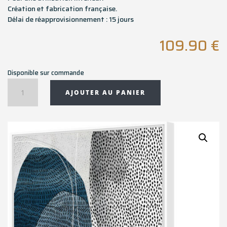
Création et fabrication française.
Délai de réapprovisionnement : 15 jours
109.90
€
Disponible sur commande
quantité
AJOUTER AU PANIER
de
Toile
encadrée
BAGONO
-
50x70
cm
-
Pôdevache