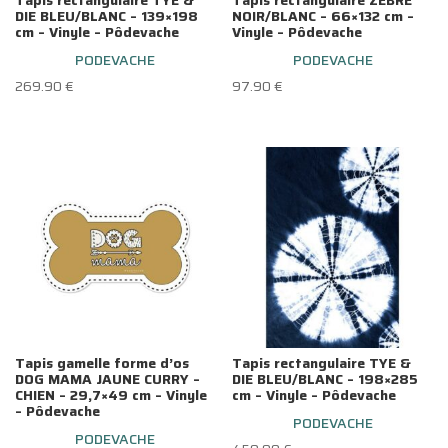
Tapis rectangulaire TYE &
Tapis rectangulaire ZEBRE
DIE BLEU/BLANC – 139×198
NOIR/BLANC – 66×132 cm –
cm – Vinyle – Pôdevache
Vinyle – Pôdevache
PODEVACHE
PODEVACHE
269.90
€
97.90
€
Tapis gamelle forme d’os
Tapis rectangulaire TYE &
DOG MAMA JAUNE CURRY –
DIE BLEU/BLANC – 198×285
CHIEN – 29,7×49 cm – Vinyle
cm – Vinyle – Pôdevache
– Pôdevache
PODEVACHE
PODEVACHE