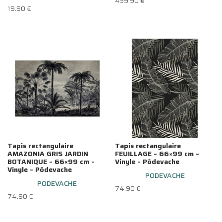
459.90
€
19.90
€
Tapis rectangulaire
Tapis rectangulaire
AMAZONIA GRIS JARDIN
FEUILLAGE – 66×99 cm –
BOTANIQUE – 66×99 cm –
Vinyle – Pôdevache
Vinyle – Pôdevache
PODEVACHE
PODEVACHE
74.90
€
74.90
€