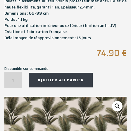
jouets, classement au feu. Vernis protecteur mat anti-UV et de
haute flexibilité, garanti 1 an. Epaisseur 2,4mm.
Dimensions : 66×99 cm
Poids : 1,1 kg
Pour une utilisation intérieur ou extérieur (finition anti-UV)
Création et fabrication française.
Délai moyen de réapprovisionnement : 15 jours
74.90
€
Disponible sur commande
quantité
AJOUTER AU PANIER
de
Tapis
rectangulaire
JAIPUR
-
66x99
cm
-