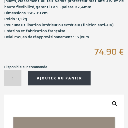
jouets, classement au feu. Vernis protecteur mat anti-UV et de
haute flexibilité, garanti 1 an. Epaisseur 2,4mm.
Dimensions : 66×99 cm
Poids : 1,1 kg
Pour une utilisation intérieur ou extérieur (finition anti-UV)
Création et fabrication française.
Délai moyen de réapprovisionnement : 15 jours
74.90
€
Disponible sur commande
quantité
AJOUTER AU PANIER
de
Tapis
rectangulaire
CHALET
TAUPE
-
66x99
cm