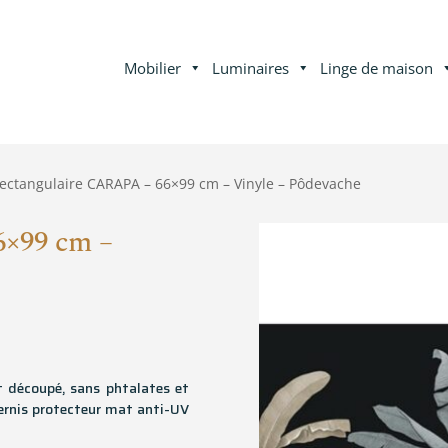
Mobilier
Luminaires
Linge de maison
rectangulaire CARAPA – 66×99 cm – Vinyle – Pôdevache
6×99 cm –
t découpé, sans phtalates et
ernis protecteur mat anti-UV