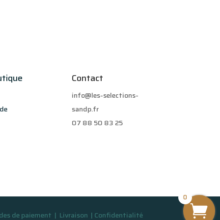
utique
Contact
info@les-selections-
de
sandp.fr
07 88 50 83 25
0
es de paiement
|
Livraison
|
Confidentialité