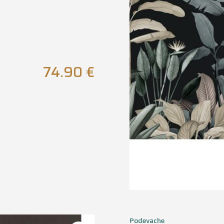
74.90
€
Podevache