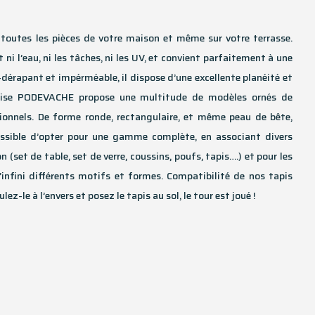
s toutes les pièces de votre maison et même sur votre terrasse.
nt ni l’eau, ni les tâches, ni les UV, et convient parfaitement à une
ti-dérapant et impérméable, il dispose d’une excellente planéité et
çaise PODEVACHE propose une multitude de modèles ornés de
ionnels. De forme ronde, rectangulaire, et même peau de bête,
possible d’opter pour une gamme complète, en associant divers
 (set de table, set de verre, coussins, poufs, tapis….) et pour les
l’infini différents motifs et formes. Compatibilité de nos tapis
lez-le à l’envers et posez le tapis au sol, le tour est joué !