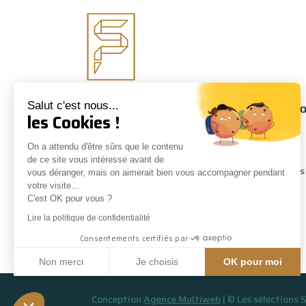
Suivez-nous
Informati
Salut c'est nous...
les Cookies !
À propos
On a attendu d'être sûrs que le contenu
Conseils
de ce site vous intéresse avant de
Nos marques
vous déranger, mais on aimerait bien vous accompagner pendant
votre visite...
Contact
C'est OK pour vous ?
Lire la politique de confidentialité
Consentements certifiés par
Non merci
Je choisis
OK pour moi
Plateforme de Gestion du Consentement : Personnalisez vos Opti
Axeptio consent
Conception
Agence Multiweb
| © Les sélections