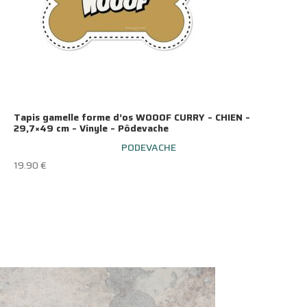
Tapis gamelle forme d’os WOOOF CURRY – CHIEN –
29,7×49 cm – Vinyle – Pôdevache
PODEVACHE
19.90
€