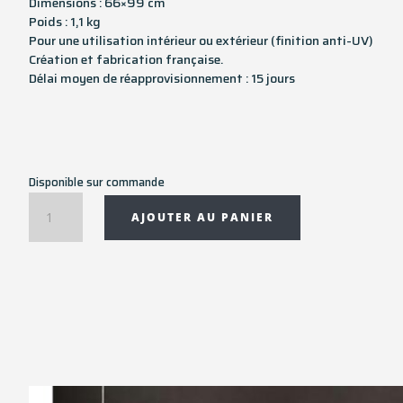
Dimensions : 66×99 cm
Poids : 1,1 kg
Pour une utilisation intérieur ou extérieur (finition anti-UV)
Création et fabrication française.
Délai moyen de réapprovisionnement : 15 jours
Disponible sur commande
quantité
AJOUTER AU PANIER
de
Tapis
rectangulaire
CARAPA
-
66x99
cm
-
Vinyle