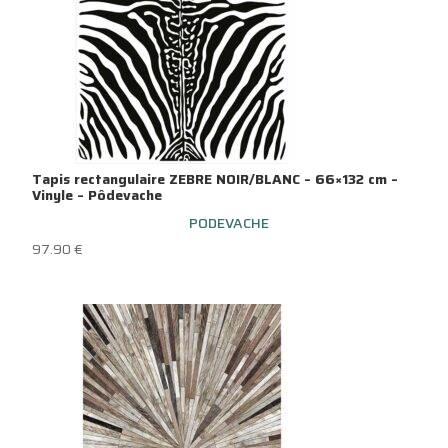
Tapis rectangulaire ZEBRE NOIR/BLANC – 66×132 cm –
Vinyle – Pôdevache
PODEVACHE
97.90
€