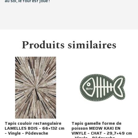
au sol, le tour est joué !
Produits similaires
Tapis couloir rectangulaire
Tapis gamelle forme de
LAMELLES BOIS – 66×132 cm
poisson MEOW KAKI EN
– Vinyle – Pôdevache
VINYLE – CHAT – 29,7×49 cm
– Vinyle – Pôdevache