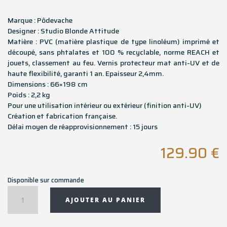
Marque : Pôdevache
Designer : Studio Blonde Attitude
Matière : PVC (matière plastique de type linoléum) imprimé et
découpé, sans phtalates et 100 % recyclable, norme REACH et
jouets, classement au feu. Vernis protecteur mat anti-UV et de
haute flexibilité, garanti 1 an. Epaisseur 2,4mm.
Dimensions : 66×198 cm
Poids : 2,2 kg
Pour une utilisation intérieur ou extérieur (finition anti-UV)
Création et fabrication française.
Délai moyen de réapprovisionnement : 15 jours
129.90
€
Disponible sur commande
quantité
AJOUTER AU PANIER
de
Tapis
couloir