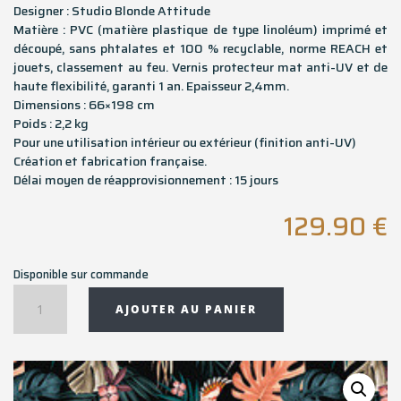
Designer : Studio Blonde Attitude
Matière : PVC (matière plastique de type linoléum) imprimé et
découpé, sans phtalates et 100 % recyclable, norme REACH et
jouets, classement au feu. Vernis protecteur mat anti-UV et de
haute flexibilité, garanti 1 an. Epaisseur 2,4mm.
Dimensions : 66×198 cm
Poids : 2,2 kg
Pour une utilisation intérieur ou extérieur (finition anti-UV)
Création et fabrication française.
Délai moyen de réapprovisionnement : 15 jours
129.90
€
Disponible sur commande
quantité
AJOUTER AU PANIER
de
Tapis
couloir
rectangulaire
SOYOPA