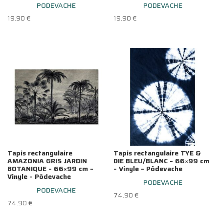
PODEVACHE
PODEVACHE
19.90
€
19.90
€
Tapis rectangulaire
Tapis rectangulaire TYE &
AMAZONIA GRIS JARDIN
DIE BLEU/BLANC – 66×99 cm
BOTANIQUE – 66×99 cm –
– Vinyle – Pôdevache
Vinyle – Pôdevache
PODEVACHE
PODEVACHE
74.90
€
74.90
€