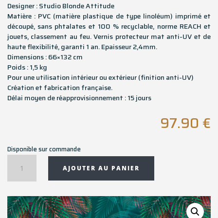
Designer : Studio Blonde Attitude
Matière : PVC (matière plastique de type linoléum) imprimé et
découpé, sans phtalates et 100 % recyclable, norme REACH et
jouets, classement au feu. Vernis protecteur mat anti-UV et de
haute flexibilité, garanti 1 an. Epaisseur 2,4mm.
Dimensions : 66×132 cm
Poids : 1,5 kg
Pour une utilisation intérieur ou extérieur (finition anti-UV)
Création et fabrication française.
Délai moyen de réapprovisionnement : 15 jours
97.90
€
Disponible sur commande
quantité
AJOUTER AU PANIER
de
Tapis
couloir
rectangulaire
MARABA