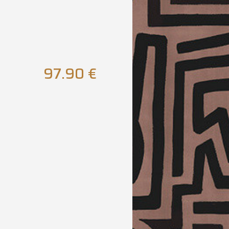
97.90
€