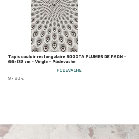
Tapis couloir rectangulaire BOGOTA PLUMES DE PAON –
66×132 cm – Vinyle – Pôdevache
PODEVACHE
97.90
€