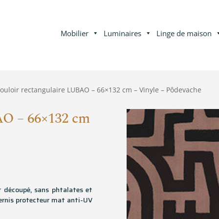
Mobilier
Luminaires
Linge de maison
couloir rectangulaire LUBAO – 66×132 cm – Vinyle – Pôdevache
AO – 66×132 cm
t découpé, sans phtalates et
ernis protecteur mat anti-UV