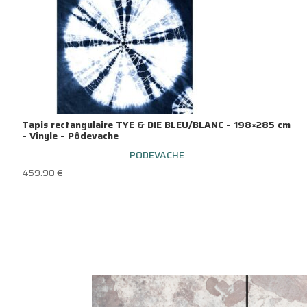
Tapis rectangulaire TYE & DIE BLEU/BLANC – 198×285 cm
– Vinyle – Pôdevache
PODEVACHE
459.90
€