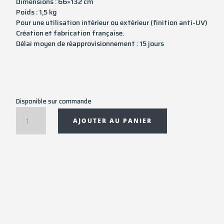
Dimensions : 66×132 cm
Poids : 1,5 kg
Pour une utilisation intérieur ou extérieur (finition anti-UV)
Création et fabrication française.
Délai moyen de réapprovisionnement : 15 jours
Disponible sur commande
quantité
AJOUTER AU PANIER
de
Tapis
couloir
rectangulaire
LUBAO
-
66x132
cm
-