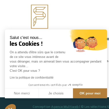
Suivez-nous
Informati
Salut c'est nous...
les Cookies !
À propos
On a attendu d'être sûrs que le contenu
Conseils
de ce site vous intéresse avant de
Nos marques
vous déranger, mais on aimerait bien vous accompagner pendant
votre visite...
Contact
C'est OK pour vous ?
Lire la politique de confidentialité
Consentements certifiés par
Non merci
Je choisis
OK pour moi
Plateforme de Gestion du Consentement : Personnalisez vos Opti
Axeptio consent
Conception
Agence Multiweb
| © Les sélections