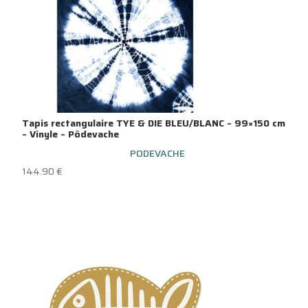
Tapis rectangulaire TYE & DIE BLEU/BLANC – 99×150 cm
– Vinyle – Pôdevache
PODEVACHE
144.90
€