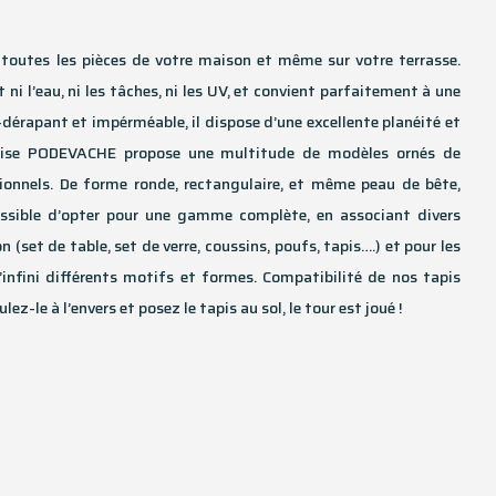
s toutes les pièces de votre maison et même sur votre terrasse.
nt ni l’eau, ni les tâches, ni les UV, et convient parfaitement à une
ti-dérapant et impérméable, il dispose d’une excellente planéité et
çaise PODEVACHE propose une multitude de modèles ornés de
ionnels. De forme ronde, rectangulaire, et même peau de bête,
possible d’opter pour une gamme complète, en associant divers
 (set de table, set de verre, coussins, poufs, tapis….) et pour les
l’infini différents motifs et formes. Compatibilité de nos tapis
lez-le à l’envers et posez le tapis au sol, le tour est joué !