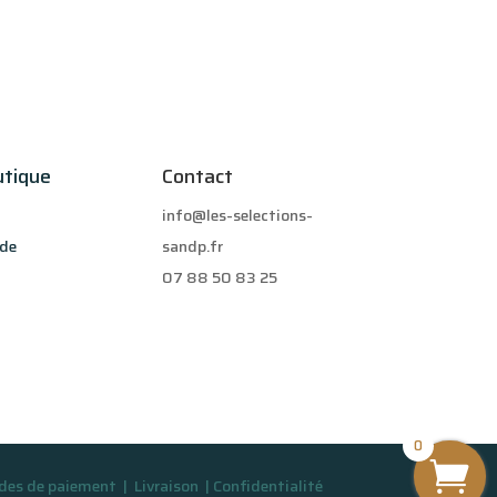
utique
Contact
info@les-selections-
de
sandp.fr
07 88 50 83 25
0
es de paiement
|
Livraison
|
Confidentialité