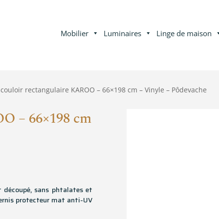
Mobilier
Luminaires
Linge de maison
 couloir rectangulaire KAROO – 66×198 cm – Vinyle – Pôdevache
OO – 66×198 cm
t découpé, sans phtalates et
ernis protecteur mat anti-UV