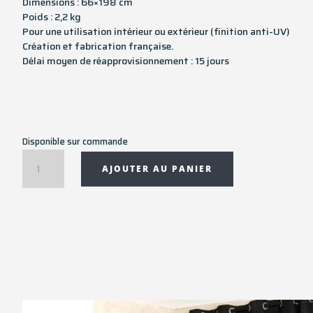
Dimensions : 66×198 cm
Poids : 2,2 kg
Pour une utilisation intérieur ou extérieur (finition anti-UV)
Création et fabrication française.
Délai moyen de réapprovisionnement : 15 jours
Disponible sur commande
quantité
AJOUTER AU PANIER
de
Tapis
couloir
rectangulaire
KAROO
-
66x198
cm
-