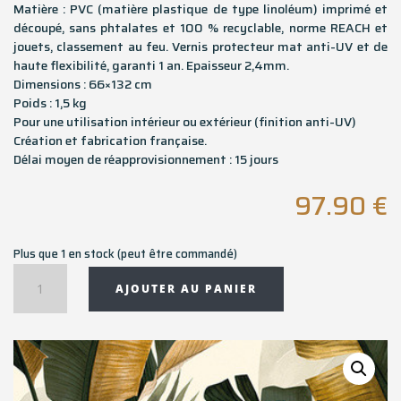
Matière : PVC (matière plastique de type linoléum) imprimé et
découpé, sans phtalates et 100 % recyclable, norme REACH et
jouets, classement au feu. Vernis protecteur mat anti-UV et de
haute flexibilité, garanti 1 an. Epaisseur 2,4mm.
Dimensions : 66×132 cm
Poids : 1,5 kg
Pour une utilisation intérieur ou extérieur (finition anti-UV)
Création et fabrication française.
Délai moyen de réapprovisionnement : 15 jours
97.90
€
Plus que 1 en stock (peut être commandé)
quantité
AJOUTER AU PANIER
de
Tapis
couloir
rectangulaire
AHUA
-