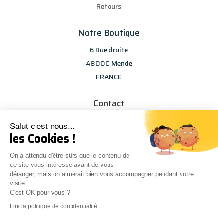
Retours
Notre Boutique
6 Rue droite
48000 Mende
FRANCE
Contact
info@les-selections-sandp.fr
Salut c'est nous...
07 88 50 83 25
les Cookies !
On a attendu d'être sûrs que le contenu de
ce site vous intéresse avant de vous
déranger, mais on aimerait bien vous accompagner pendant votre
visite...
C'est OK pour vous ?
Conception
Agence Multiweb
| © Les sélections S&P
0
Lire la politique de confidentialité