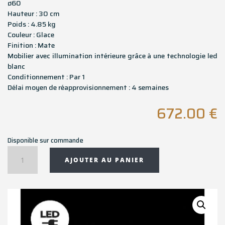
ø60
Hauteur : 30 cm
Poids : 4.85 kg
Couleur : Glace
Finition : Mate
Mobilier avec illumination intérieure grâce à une technologie led
blanc
Conditionnement : Par 1
Délai moyen de réapprovisionnement : 4 semaines
672.00
€
Disponible sur commande
quantité
AJOUTER AU PANIER
de
Table
basse
VELA
ø60
H