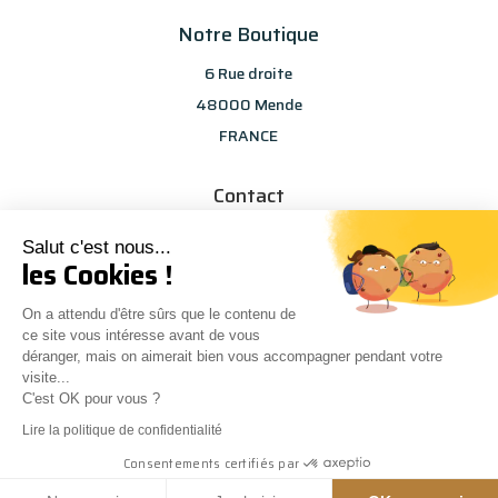
Notre Boutique
6 Rue droite
48000 Mende
FRANCE
Contact
info@les-selections-sandp.fr
Salut c'est nous...
07 88 50 83 25
les Cookies !
On a attendu d'être sûrs que le contenu de
ce site vous intéresse avant de vous
déranger, mais on aimerait bien vous accompagner pendant votre
visite...
C'est OK pour vous ?
Conception
Agence Multiweb
| © Les sélections S&P
0
Lire la politique de confidentialité
Consentements certifiés par
Mentions Légales
|
CGV
|
Modes de paiement
|