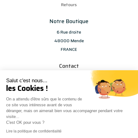
Retours
Notre Boutique
6 Rue droite
48000 Mende
FRANCE
Contact
info@les-selections-sandp.fr
Salut c'est nous...
07 88 50 83 25
les Cookies !
On a attendu d'être sûrs que le contenu de
ce site vous intéresse avant de vous
déranger, mais on aimerait bien vous accompagner pendant votre
visite...
C'est OK pour vous ?
Conception
Agence Multiweb
| © Les sélections S&P
0
Lire la politique de confidentialité