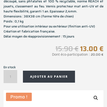
découpé, sans phtalates et 100 % recyclable, norme REACH et
jouets, classement au feu. Vernis protecteur mat anti-UV et de
haute flexibilité, garanti 1 an. Epaisseur 2,4mm.
Dimensions : 38X38 cm (forme tête de chien)
Poids : 0,1 kg
Pour une utilisation intérieur ou extérieur (finition anti-UV)
Création et fabrication française.
Délai moyen de réapprovisionnement : 15 jours
Le
L
15.90
€
13.00
€
prix
p
20.00
€
Dont éco-participation :
initial
a
était :
e
En stock
15.90 €.
1
quantité
AJOUTER AU PANIER
de
Set
de
table
Promo !
forme
tête