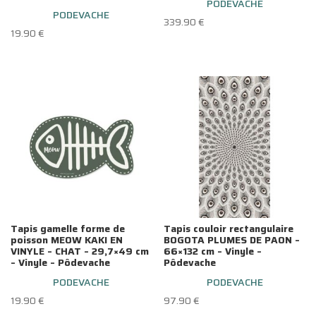
PODEVACHE
PODEVACHE
339.90
€
19.90
€
Tapis gamelle forme de
Tapis couloir rectangulaire
poisson MEOW KAKI EN
BOGOTA PLUMES DE PAON –
VINYLE – CHAT – 29,7×49 cm
66×132 cm – Vinyle –
– Vinyle – Pôdevache
Pôdevache
PODEVACHE
PODEVACHE
19.90
€
97.90
€