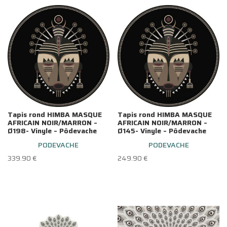
Tapis rond HIMBA MASQUE
Tapis rond HIMBA MASQUE
AFRICAIN NOIR/MARRON –
AFRICAIN NOIR/MARRON –
Ø198- Vinyle – Pôdevache
Ø145- Vinyle – Pôdevache
PODEVACHE
PODEVACHE
339.90
€
249.90
€