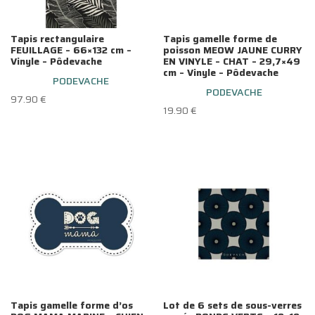
Tapis rectangulaire
Tapis gamelle forme de
FEUILLAGE – 66×132 cm –
poisson MEOW JAUNE CURRY
Vinyle – Pôdevache
EN VINYLE – CHAT – 29,7×49
cm – Vinyle – Pôdevache
PODEVACHE
PODEVACHE
97.90
€
19.90
€
Tapis gamelle forme d’os
Lot de 6 sets de sous-verres