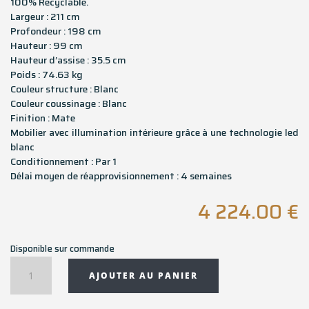
100% Recyclable.
Largeur : 211 cm
Profondeur : 198 cm
Hauteur : 99 cm
Hauteur d’assise : 35.5 cm
Poids : 74.63 kg
Couleur structure : Blanc
Couleur coussinage : Blanc
Finition : Mate
Mobilier avec illumination intérieure grâce à une technologie led
blanc
Conditionnement : Par 1
Délai moyen de réapprovisionnement : 4 semaines
4 224.00
€
Disponible sur commande
quantité
AJOUTER AU PANIER
de
Daybed