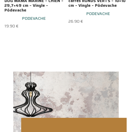
DOG MAMA MARINE – CHIEN –
carrés RONDS VERTS – 10×10
29,7×49 cm – Vinyle –
cm – Vinyle – Pôdevache
Pôdevache
PODEVACHE
PODEVACHE
26.90
€
19.90
€