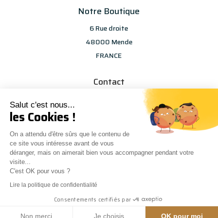
Notre Boutique
6 Rue droite
48000 Mende
FRANCE
Contact
info@les-selections-sandp.fr
Salut c'est nous...
07 88 50 83 25
les Cookies !
On a attendu d'être sûrs que le contenu de
ce site vous intéresse avant de vous
déranger, mais on aimerait bien vous accompagner pendant votre
visite...
C'est OK pour vous ?
Conception
Agence Multiweb
| © Les sélections S&P
0
Lire la politique de confidentialité
Consentements certifiés par
Mentions Légales
|
CGV
|
Modes de paiement
|
Livraison
|
Confidentialité
Non merci
Je choisis
OK pour moi