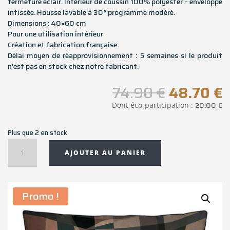
fermeture éclair. Intérieur de coussin 100% polyester – enveloppe
intissée. Housse lavable à 30° programme modéré.
Dimensions : 40×60 cm
Pour une utilisation intérieur
Création et fabrication française.
Délai moyen de réapprovisionnement : 5 semaines si le produit
n’est pas en stock chez notre fabricant.
Le
L
74.90
€
48.70
€
prix
p
20.00
€
Dont éco-participation :
initial
a
était :
e
Plus que 2 en stock
74.90 €.
4
quantité
AJOUTER AU PANIER
de
Coussin
rectangulaire
LOMAKO
Promo !
-
40x60
cm