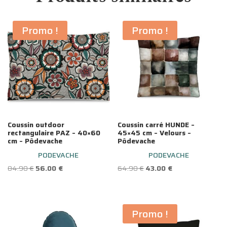
Promo !
Promo !
Coussin outdoor
Coussin carré HUNDE –
rectangulaire PAZ – 40×60
45×45 cm – Velours –
cm – Pôdevache
Pôdevache
PODEVACHE
PODEVACHE
Le
Le
Le
Le
84.90
€
56.00
€
64.90
€
43.00
€
prix
prix
prix
prix
initial
actuel
initial
actuel
était :
est :
était :
est :
Promo !
84.90 €.
56.00 €.
64.90 €.
43.00 €.