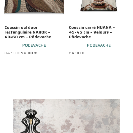
Coussin outdoor
Coussin carré HUANA –
rectangulaire NAROK –
45×45 cm – Velours –
40×60 cm – Pôdevache
Pôdevache
PODEVACHE
PODEVACHE
Le
Le
84.90
€
56.00
€
64.90
€
prix
prix
initial
actuel
était :
est :
84.90 €.
56.00 €.