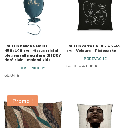
Coussin ballon velours
Coussin carré LALA – 45×45
H50xL40 cm – tissus cristal
cm – Velours – Pôdevache
bleu sarcelle écriture OH BOY
PODEVACHE
doré clair – Malomi kids
Le
Le
64.90
€
43.00
€
MALOMI KIDS
prix
prix
68.04
€
initial
actuel
était :
est :
64.90 €.
43.00 €.
Promo !