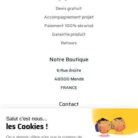
Devis gratuit
Accompagnement projet
Paiement 100% sécurisé
Garantie produit
Retours
Notre Boutique
6 Rue droite
48000 Mende
FRANCE
Contact
info@les-selections-sandp.fr
Salut c'est nous...
07 88 50 83 25
les Cookies !
On a attendu d'être sûrs que le contenu de