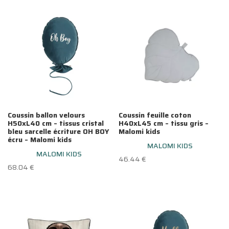
était :
est :
64.90 €.
52.00 €.
Coussin ballon velours
Coussin feuille coton
H50xL40 cm – tissus cristal
H40xL45 cm – tissu gris –
bleu sarcelle écriture OH BOY
Malomi kids
écru – Malomi kids
MALOMI KIDS
MALOMI KIDS
46.44
€
68.04
€