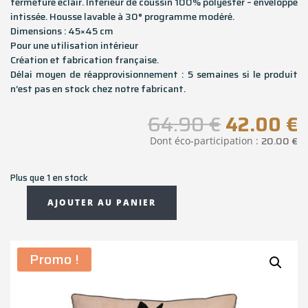
fermeture éclair. Intérieur de coussin 100% polyester – enveloppe
intissée. Housse lavable à 30° programme modéré.
Dimensions : 45×45 cm
Pour une utilisation intérieur
Création et fabrication française.
Délai moyen de réapprovisionnement : 5 semaines si le produit
n’est pas en stock chez notre fabricant.
Le
L
64.90
€
42.00
€
prix
p
20.00
€
Dont éco-participation :
initial
a
était :
e
Plus que 1 en stock
64.90 €.
4
AJOUTER AU PANIER
quantité
de
Coussin
Promo !
carré
BROOME
-
45x45