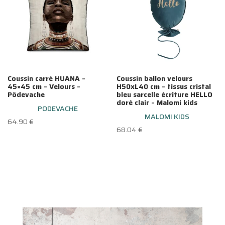
Coussin carré HUANA –
Coussin ballon velours
45×45 cm – Velours –
H50xL40 cm – tissus cristal
Pôdevache
bleu sarcelle écriture HELLO
doré clair – Malomi kids
PODEVACHE
MALOMI KIDS
64.90
€
68.04
€