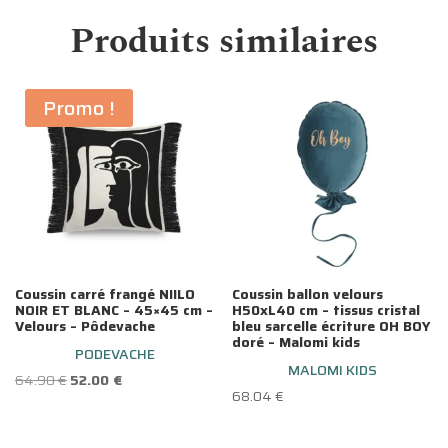
Produits similaires
Promo !
Coussin carré frangé NIILO
Coussin ballon velours
NOIR ET BLANC – 45×45 cm –
H50xL40 cm – tissus cristal
Velours – Pôdevache
bleu sarcelle écriture OH BOY
doré – Malomi kids
PODEVACHE
MALOMI KIDS
Le
Le
64.90
€
52.00
€
68.04
€
prix
prix
initial
actuel