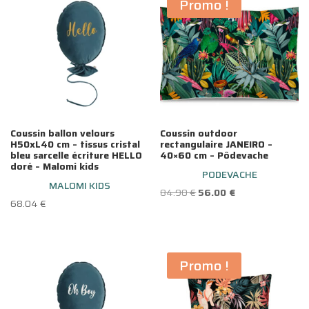
Promo !
64.90 €.
43.00 €.
Coussin ballon velours
Coussin outdoor
H50xL40 cm – tissus cristal
rectangulaire JANEIRO –
bleu sarcelle écriture HELLO
40×60 cm – Pôdevache
doré – Malomi kids
PODEVACHE
MALOMI KIDS
Le
Le
84.90
€
56.00
€
68.04
€
prix
prix
initial
actuel
était :
est :
Promo !
84.90 €.
56.00 €.