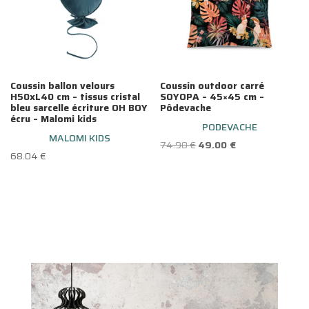
Coussin ballon velours
Coussin outdoor carré
H50xL40 cm – tissus cristal
SOYOPA – 45×45 cm –
bleu sarcelle écriture OH BOY
Pôdevache
écru – Malomi kids
PODEVACHE
MALOMI KIDS
Le
Le
74.90
€
49.00
€
68.04
€
prix
prix
initial
actuel
était :
est :
74.90 €.
49.00 €.