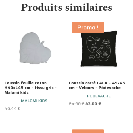
Produits similaires
Promo !
Coussin feuille coton
Coussin carré LALA – 45×45
H40xL45 cm – tissu gris –
cm – Velours – Pôdevache
Malomi kids
PODEVACHE
MALOMI KIDS
Le
Le
64.90
€
43.00
€
46.44
€
prix
prix
initial
actuel
était :
est :