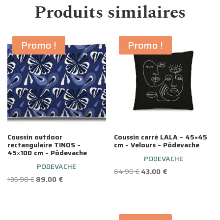
Produits similaires
Promo !
Promo !
Coussin outdoor
Coussin carré LALA – 45×45
rectangulaire TINOS –
cm – Velours – Pôdevache
45×100 cm – Pôdevache
PODEVACHE
PODEVACHE
Le
Le
64.90
€
43.00
€
Le
Le
135.90
€
89.00
€
prix
prix
prix
prix
initial
actuel
initial
actuel
était :
est :
était :
est :