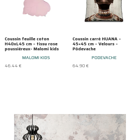
Coussin feuille coton
Coussin carré HUANA –
H40xL45 cm – tissu rose
45×45 cm – Velours –
poussiéreux- Malomi kids
Pôdevache
MALOMI KIDS
PODEVACHE
46.44
€
64.90
€