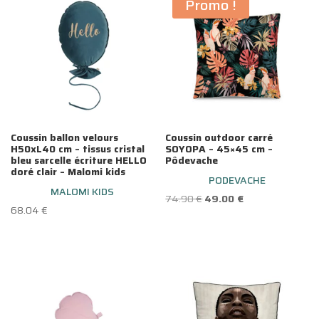
Promo !
64.90 €.
43.00 €.
135.90 €.
89.00 €.
Coussin ballon velours
Coussin outdoor carré
H50xL40 cm – tissus cristal
SOYOPA – 45×45 cm –
bleu sarcelle écriture HELLO
Pôdevache
doré clair – Malomi kids
PODEVACHE
MALOMI KIDS
Le
Le
74.90
€
49.00
€
68.04
€
prix
prix
initial
actuel
était :
est :
74.90 €.
49.00 €.