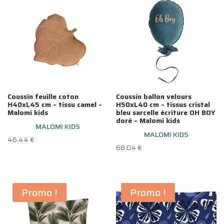
74.90 €.
49.00 €.
Coussin feuille coton
Coussin ballon velours
H40xL45 cm – tissu camel –
H50xL40 cm – tissus cristal
Malomi kids
bleu sarcelle écriture OH BOY
doré – Malomi kids
MALOMI KIDS
MALOMI KIDS
46.44
€
68.04
€
Promo !
Promo !