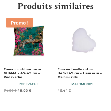
Produits similaires
Promo !
Coussin outdoor carré
Coussin feuille coton
GUAMA – 45×45 cm –
H40xL45 cm – tissu écru –
Pôdevache
Malomi kids
PODEVACHE
MALOMI KIDS
Le
Le
74.90
€
49.00
€
46.44
€
prix
prix
initial
actuel
était :
est :