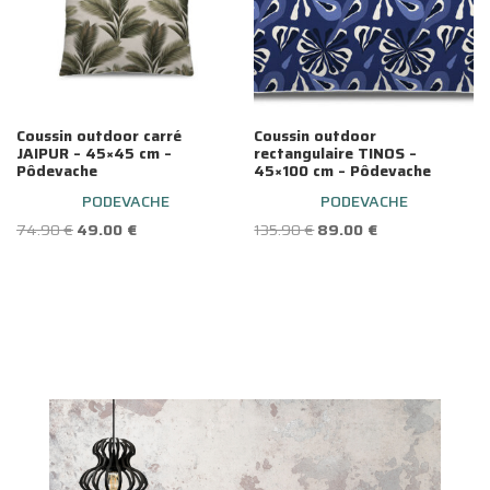
Coussin outdoor carré
Coussin outdoor
JAIPUR – 45×45 cm –
rectangulaire TINOS –
Pôdevache
45×100 cm – Pôdevache
PODEVACHE
PODEVACHE
Le
Le
Le
Le
74.90
€
49.00
€
135.90
€
89.00
€
prix
prix
prix
prix
initial
actuel
initial
actuel
était :
est :
était :
est :
74.90 €.
49.00 €.
135.90 €.
89.00 €.