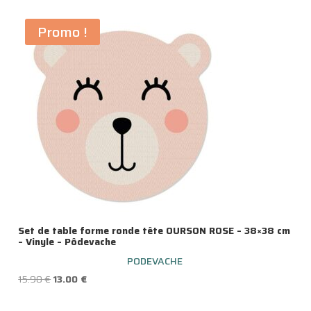
Promo !
Set de table forme ronde tête OURSON ROSE – 38×38 cm
– Vinyle – Pôdevache
PODEVACHE
Le
Le
15.90
€
13.00
€
prix
prix