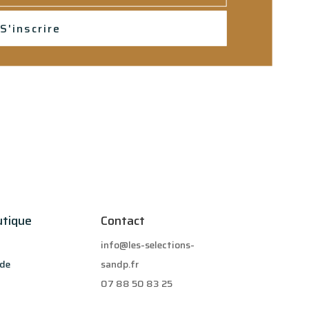
S'inscrire
utique
Contact
info@les-selections-
de
sandp.fr
07 88 50 83 25