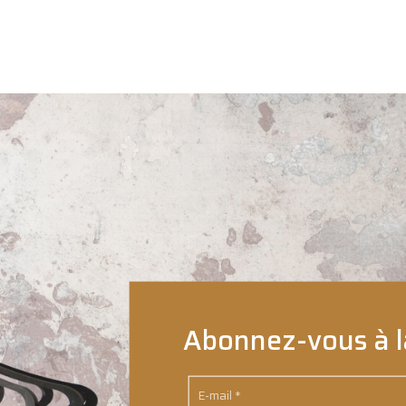
initial
actuel
était :
est :
15.90 €.
13.00 €.
Abonnez-vous à l