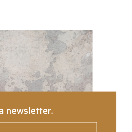
initial
actuel
était :
est :
15.90 €.
13.00 €.
a newsletter.