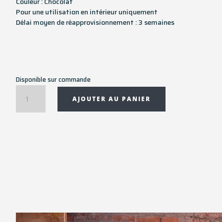
Couleur : Chocolat
Pour une utilisation en intérieur uniquement
Délai moyen de réapprovisionnement : 3 semaines
Disponible sur commande
quantité
AJOUTER AU PANIER
de
Cadre
FRAME
OF
LOVE
taille
XL
223x162x13
cm
Slide
-