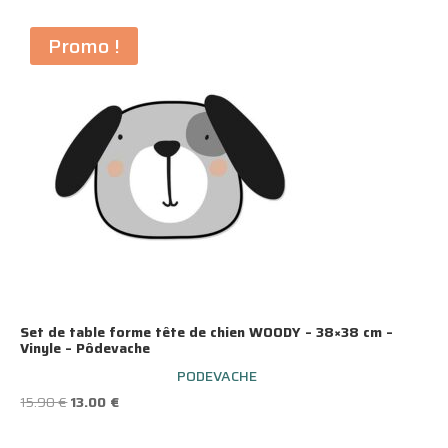
Promo !
Set de table forme tête de chien WOODY – 38×38 cm –
Vinyle – Pôdevache
PODEVACHE
Le
Le
15.90
€
13.00
€
prix
prix