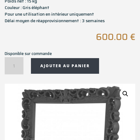
Poids net : 15 kg
Couleur : Gris éléphant
Pour une utilisation en intérieur uniquement
Délai moyen de réapprovisionnement : 3 semaines
600.00
€
Disponible sur commande
quantité
AJOUTER AU PANIER
de
Cadre
FRAME
OF
LOVE
taille
M
162x99x13
cm
Slide
-