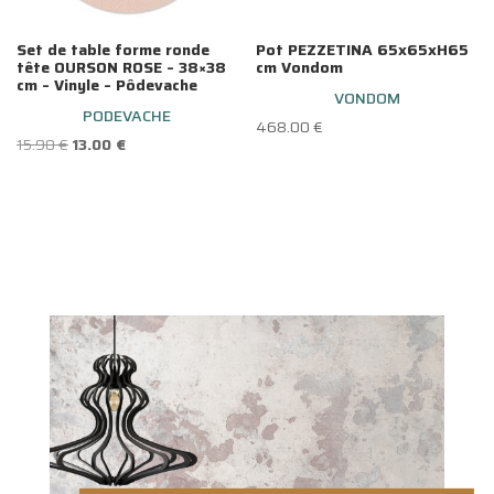
Set de table forme ronde
Pot PEZZETINA 65x65xH65
tête OURSON ROSE – 38×38
cm Vondom
cm – Vinyle – Pôdevache
VONDOM
PODEVACHE
468.00
€
Le
Le
15.90
€
13.00
€
prix
prix
initial
actuel
était :
est :
15.90 €.
13.00 €.