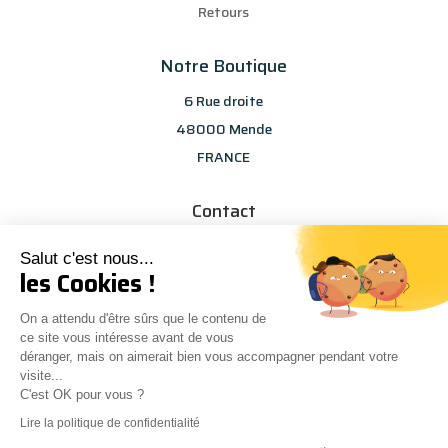
Retours
Notre Boutique
6 Rue droite
48000 Mende
FRANCE
Contact
info@les-selections-sandp.fr
Salut c'est nous...
07 88 50 83 25
les Cookies !
On a attendu d'être sûrs que le contenu de
ce site vous intéresse avant de vous
déranger, mais on aimerait bien vous accompagner pendant votre
visite...
C'est OK pour vous ?
Conception
Agence Multiweb
| © Les sélections S&P
0
Lire la politique de confidentialité