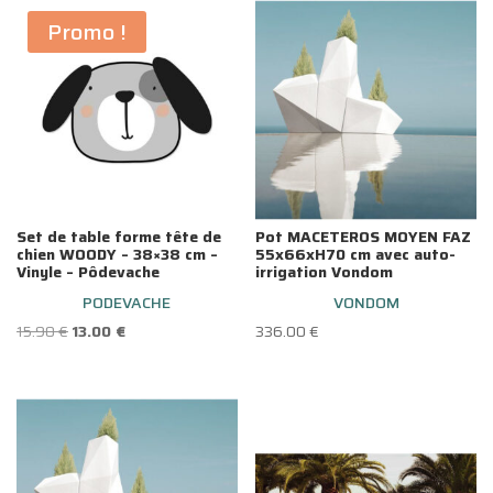
Promo !
Set de table forme tête de
Pot MACETEROS MOYEN FAZ
chien WOODY – 38×38 cm –
55x66xH70 cm avec auto-
Vinyle – Pôdevache
irrigation Vondom
PODEVACHE
VONDOM
Le
Le
15.90
€
13.00
€
336.00
€
prix
prix
initial
actuel
était :
est :
15.90 €.
13.00 €.